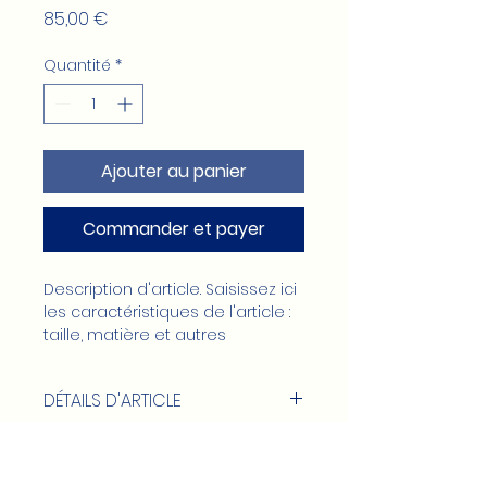
Prix
85,00 €
Quantité
*
Ajouter au panier
Commander et payer
Description d'article. Saisissez ici 
les caractéristiques de l'article : 
taille, matière et autres 
informations utiles.
DÉTAILS D'ARTICLE
Détails d'article. Saisissez ici les
POLITIQUE D'ÉCHANGE ET DE
caractéristiques de l'article :
REMBOURSEMENT
taille, matière et autres détails